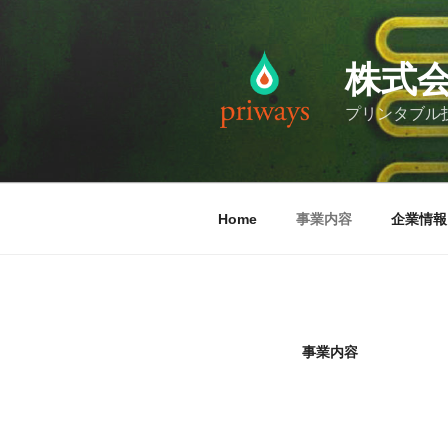
コ
ン
テ
株式
ン
ツ
プリンタブル
へ
ス
キ
ッ
Home
事業内容
企業情報
プ
事業内容