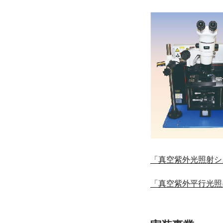
「真空紫外光照射シ
「真空紫外平行光照