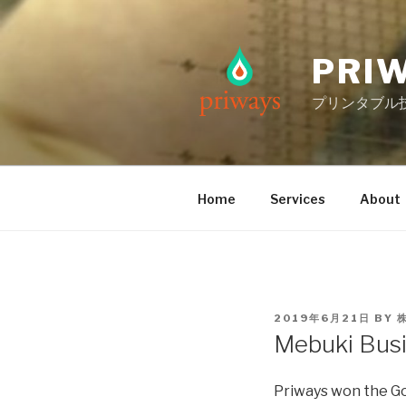
Skip
to
content
PRIW
プリンタブル
Home
Services
About
POSTED
2019年6月21日
BY
ON
Mebuki Bus
Priways won the Go